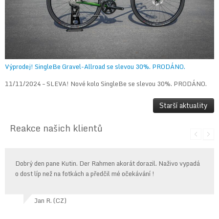
Výprodej! SingleBe Gravel-Allroad se slevou 30%. PRODÁNO.
11/11/2024 – SLEVA! Nové kolo SingleBe se slevou 30%. PRODÁNO.
Starší aktuality
Reakce našich klientů
Dobrý den pane Kutin. Der Rahmen akorát dorazil. Naživo vypadá
o dost líp než na fotkách a předčil mé očekávání !
Jan R. (CZ)