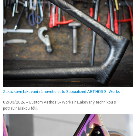
Zakázkové lakování rámového setu Specialized AETHOS S-Works
02/03/2026 – Custom Aethos S-Works nalakovaný technikou s
potravinářskou fólii.