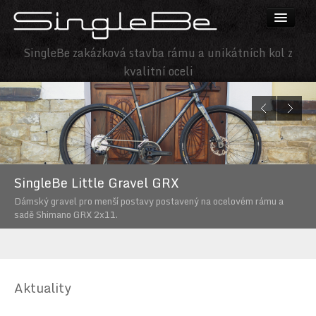
SingleBe zakázková stavba rámu a unikátních kol z
Kola SingleBe
kvalitní oceli
Rámy SingleBe
Ocel
Cenik
Kontakt
SingleBe Little Gravel GRX
SingleBe MTB 32″ Pinion C1.12
FAQ
Dámský gravel pro menší postavy postavený na ocelovém rámu a
Naše první stavba na kolech 32". MTB pro bikepacking vybavený
[EN]
sadě Shimano GRX 2x11.
uplně vším.
Aktuality